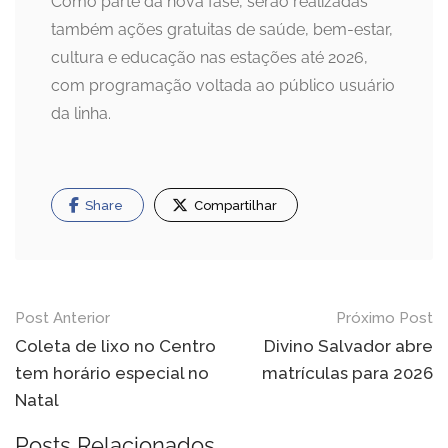
Como parte da nova fase, serão realizadas
também ações gratuitas de saúde, bem-estar,
cultura e educação nas estações até 2026,
com programação voltada ao público usuário
da linha.
Share
Compartilhar
Navegação
Post Anterior
Próximo Post
de
Coleta de lixo no Centro
Divino Salvador abre
tem horário especial no
matrículas para 2026
Post
Natal
Posts Relacionados