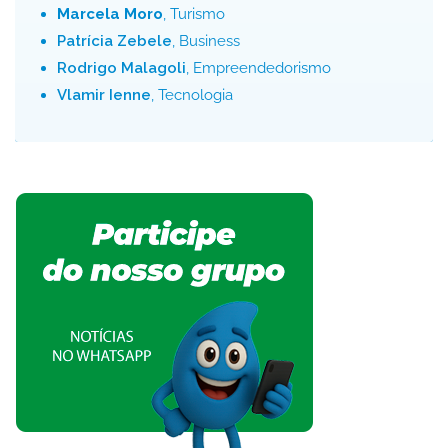
Marcela Moro
, Turismo
Patrícia Zebele
, Business
Rodrigo Malagoli
, Empreendedorismo
Vlamir Ienne
, Tecnologia