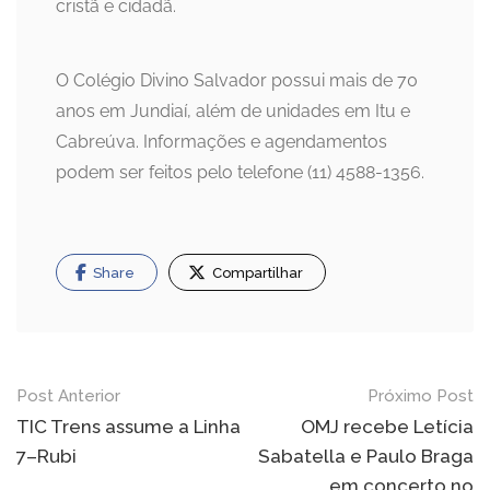
cristã e cidadã.
O Colégio Divino Salvador possui mais de 70
anos em Jundiaí, além de unidades em Itu e
Cabreúva. Informações e agendamentos
podem ser feitos pelo telefone (11) 4588-1356.
Share
Compartilhar
Navegação
Post Anterior
Próximo Post
de
TIC Trens assume a Linha
OMJ recebe Letícia
7–Rubi
Sabatella e Paulo Braga
Post
em concerto no