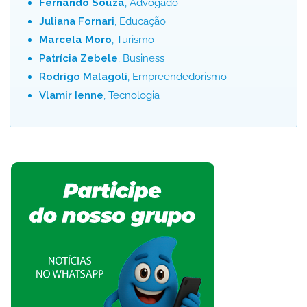
Fernando Souza
, Advogado
Juliana Fornari
, Educação
Marcela Moro
, Turismo
Patrícia Zebele
, Business
Rodrigo Malagoli
, Empreendedorismo
Vlamir Ienne
, Tecnologia