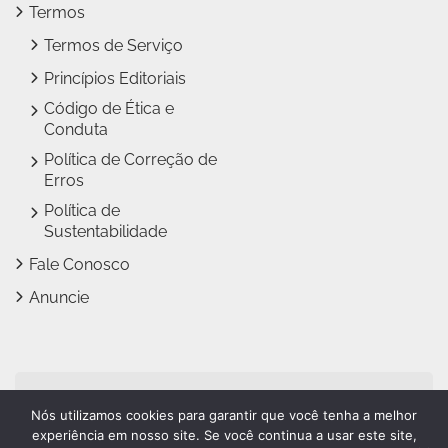
Termos
Termos de Serviço
Princípios Editoriais
Código de Ética e
Conduta
Política de Correção de
Erros
Política de
Sustentabilidade
Fale Conosco
Anuncie
Jundiaí Notícias faz parte
Nós utilizamos cookies para garantir que você tenha a melhor
do
Grupo Novo Dia
experiência em nosso site. Se você continua a usar este site,