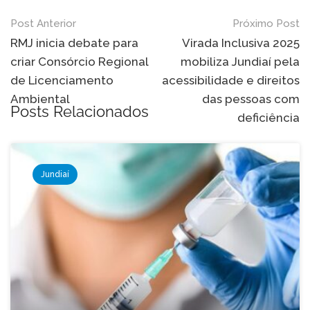
Navegação
Post Anterior
Próximo Post
de
RMJ inicia debate para
Virada Inclusiva 2025
criar Consórcio Regional
mobiliza Jundiaí pela
Post
de Licenciamento
acessibilidade e direitos
Ambiental
das pessoas com
Posts Relacionados
deficiência
Jundiaí