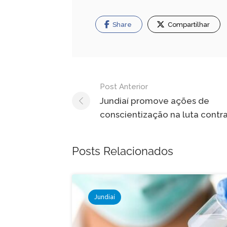
Share
Compartilhar
Navegação
Post Anterior
de
Jundiaí promove ações de
conscientização na luta contra
Post
Posts Relacionados
Jundiaí