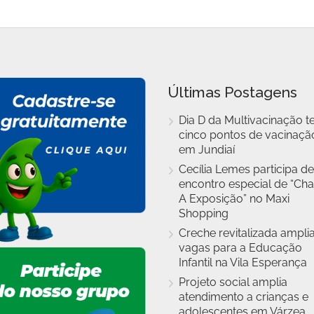
Últimas Postagens
Dia D da Multivacinação t
cinco pontos de vacinaçã
em Jundiaí
Cecília Lemes participa de
encontro especial de “Cha
A Exposição” no Maxi
Shopping
Creche revitalizada ampli
vagas para a Educação
Infantil na Vila Esperança
Projeto social amplia
atendimento a crianças e
adolescentes em Várzea