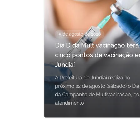
5 de agosto de 2026
Dia D da Multivacinação terá
cinco pontos de vacinação 
Jundiaí
A Prefeitura de Jundiaí realiza no
próximo 22 de agosto (sábado) o Dia
da Campanha de Multivacinação, c
atendimento