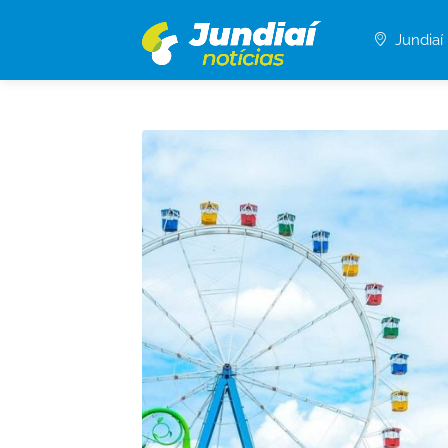
Jundiaí