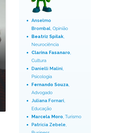
Anselmo
Brombal
, Opinião
Beatriz Spilak
,
Neurociência
Clarina Fasanaro
,
Cultura
Danielli Malini
,
Psicologia
Fernando Souza
,
Advogado
Juliana Fornari
,
Educação
Marcela Moro
, Turismo
Patrícia Zebele
,
Business