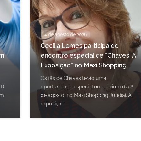
4 de agosto de 2026
Cecília Lemes participa de
em
encontro especial de “Chaves: A
Exposição” no Maxi Shopping
Os fãs de Chaves terão uma
 D
oportunidade especial no próximo dia 8
om
de agosto, no Maxi Shopping Jundiaí. A
exposição