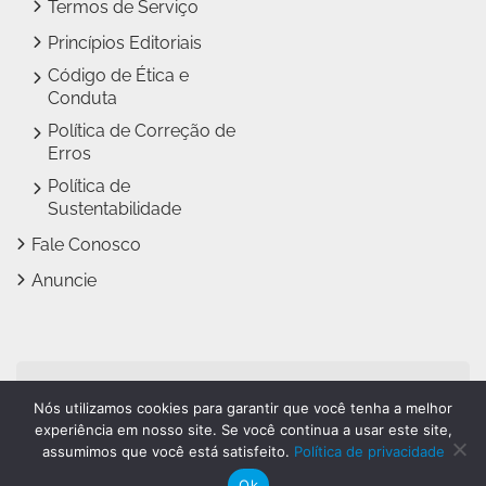
Termos de Serviço
Princípios Editoriais
Código de Ética e
Conduta
Política de Correção de
Erros
Política de
Sustentabilidade
Fale Conosco
Anuncie
Jundiaí Notícias faz parte
Nós utilizamos cookies para garantir que você tenha a melhor
do
Grupo Novo Dia
experiência em nosso site. Se você continua a usar este site,
assumimos que você está satisfeito.
Política de privacidade
Ok