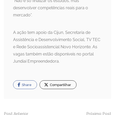
“Não é só finalizar os estudos, mas
desenvolver competências reais para o
mercado”.
A ação tem apoio da Cijun, Secretaria de
Assistência e Desenvolvimento Social, TV TEC
e Rede Socioassistencial Novo Horizonte. As
vagas também estão disponíveis no portal
Jundiaí Empreendedora.
Share
Compartilhar
Navegação
Post Anterior
Próximo Post