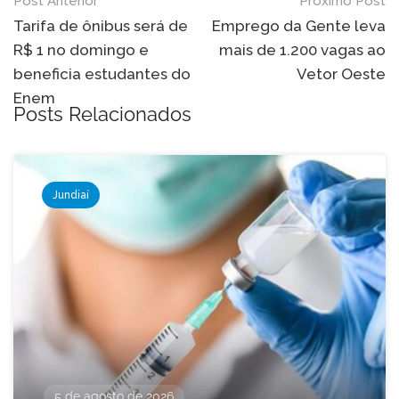
Navegação
Post Anterior
Próximo Post
de
Tarifa de ônibus será de
Emprego da Gente leva
R$ 1 no domingo e
mais de 1.200 vagas ao
Post
beneficia estudantes do
Vetor Oeste
Enem
Posts Relacionados
Jundiaí
5 de agosto de 2026