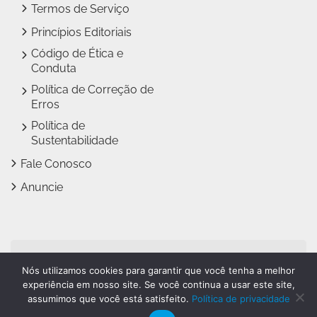
Termos de Serviço
Princípios Editoriais
Código de Ética e
Conduta
Política de Correção de
Erros
Política de
Sustentabilidade
Fale Conosco
Anuncie
Jundiaí Notícias faz parte
Nós utilizamos cookies para garantir que você tenha a melhor
do
Grupo Novo Dia
experiência em nosso site. Se você continua a usar este site,
assumimos que você está satisfeito.
Política de privacidade