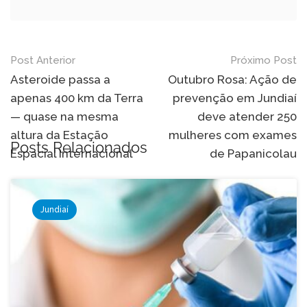
Navegação
Post Anterior
Próximo Post
de
Asteroide passa a
Outubro Rosa: Ação de
apenas 400 km da Terra
prevenção em Jundiaí
Post
— quase na mesma
deve atender 250
altura da Estação
mulheres com exames
Posts Relacionados
Espacial Internacional
de Papanicolau
Jundiaí