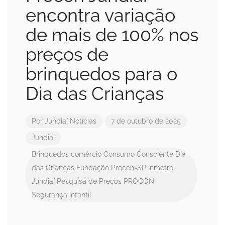
encontra variação
de mais de 100% nos
preços de
brinquedos para o
Dia das Crianças
Por
Jundiaí Notícias
7 de outubro de 2025
Jundiaí
Brinquedos
comércio
Consumo Consciente
Dia
das Crianças
Fundação Procon-SP
Inmetro
Jundiaí
Pesquisa de Preços
PROCON
Segurança Infantil