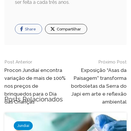
ser feita a cada três anos.
Share
Compartilhar
Navegação
Post Anterior
Próximo Post
de
Procon Jundiaí encontra
Exposição “Asas da
variação de mais de 100%
Paisagem” transforma
Post
nos preços de
borboletas da Serra do
brinquedos para o Dia
Japi em arte e reflexão
Posts Relacionados
das Crianças
ambiental
Jundiaí