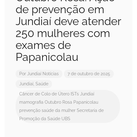
de prevenção em
Jundiaí deve atender
250 mulheres com
exames de
Papanicolau
Por
Jundiaí Notícias
7 de outubro de 2025
Jundiaí
,
Saúde
Câncer de Colo de Útero
ISTs
Jundiaí
mamografia
Outubro Rosa
Papanicolau
prevenção
saúde da mulher
Secretaria de
Promoção da Saúde
UBS