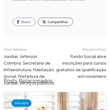
Share
Compartilhar
Navegação
Post Anterior
Próximo Post
de
Jundiaí, Jeferson
Fundo Social abre
Coimbra, Secretaria de
inscrições para cursos
Post
Infraestrutura, Habitação
gratuitos de qualificação
Social, Prefeitura de
em novembro
Posts Relacionados
Jundiaí, serviços públicos
Educação