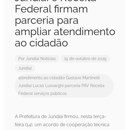
Federal firmam
parceria para
ampliar atendimento
ao cidadão
Por
Jundiaí Notícias
15 de outubro de 2025
Jundiaí
atendimento ao cidadão
Gustavo Martinelli
Jundiaí
Lucas Lusvarghi
parceria
PAV
Receita
Federal
serviços públicos
A Prefeitura de Jundiaí firmou, nesta terça-
feira (14), um acordo de cooperação técnica