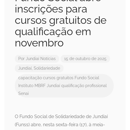
inscrições para
cursos gratuitos de
qualificação em
novembro
Por
Jundiaí Notícias
15 de outubro de 2025
Jundiaí
,
Solidariedade
capacitação
cursos gratuitos
Fundo Social
Instituto MBRF
Jundiaí
qualificação profissional
Senai
O Fundo Social de Solidariedade de Jundiaí
(Funss) abre, nesta sexta-feira (17), à meia-