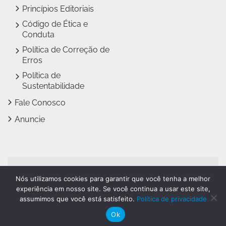
Princípios Editoriais
Código de Ética e
Conduta
Política de Correção de
Erros
Política de
Sustentabilidade
Fale Conosco
Anuncie
Jundiaí Notícias faz parte
Nós utilizamos cookies para garantir que você tenha a melhor
do
Grupo Novo Dia
experiência em nosso site. Se você continua a usar este site,
assumimos que você está satisfeito.
Política de privacidade
Ok