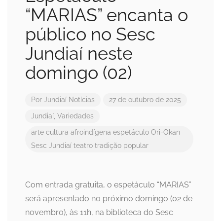
“MARIAS” encanta o
público no Sesc
Jundiaí neste
domingo (02)
Por
Jundiaí Notícias
27 de outubro de 2025
Jundiaí
,
Variedades
arte
cultura afroindígena
espetáculo
Ori-Okan
Sesc Jundiaí
teatro
tradição popular
Com entrada gratuita, o espetáculo “MARIAS”
será apresentado no próximo domingo (02 de
novembro), às 11h, na biblioteca do Sesc