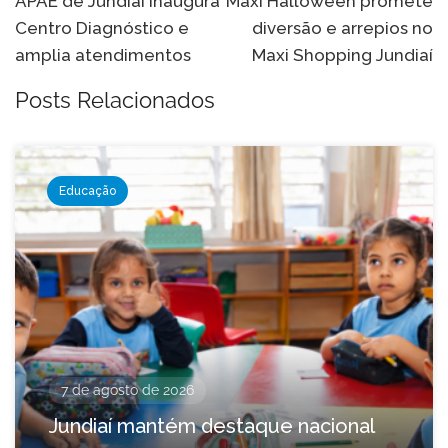
de
APAE de Jundiaí inaugura
Maxi Halloween promete
Centro Diagnóstico e
diversão e arrepios no
Post
amplia atendimentos
Maxi Shopping Jundiaí
Posts Relacionados
Educação
7 de agosto de 2026
Jundiaí mantém destaque nacional