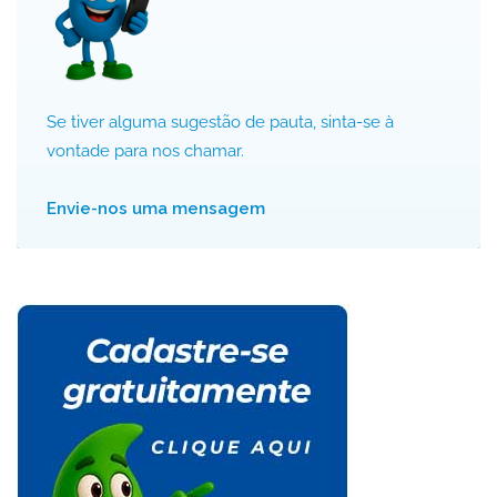
Se tiver alguma sugestão de pauta, sinta-se à
vontade para nos chamar.
Envie-nos uma mensagem