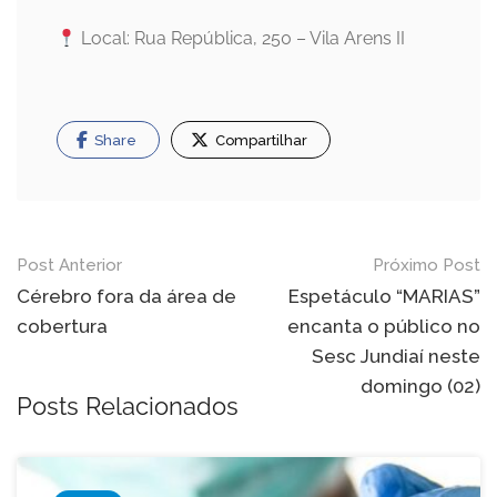
Local: Rua República, 250 – Vila Arens II
Share
Compartilhar
Navegação
Post Anterior
Próximo Post
de
Cérebro fora da área de
Espetáculo “MARIAS”
cobertura
encanta o público no
Post
Sesc Jundiaí neste
domingo (02)
Posts Relacionados