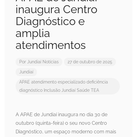
inaugura Centro
Diagnóstico e
amplia
atendimentos
Por
Jundiaí Notícias
27 de outubro de 2025
Jundiaí
APAE
atendimento especializado
deficiência
diagnóstico
Inclusão
Jundiaí
Saúde
TEA
A APAE de Jundiaí inaugura no dia 30 de
outubro (quinta-feira) o seu novo Centro
Diagnóstico, um espaço moderno com mais