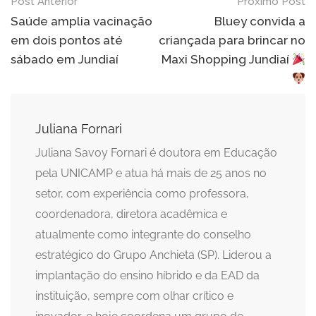
Navegação
Post Anterior
Próximo Post
de
Saúde amplia vacinação
Bluey convida a
em dois pontos até
criançada para brincar no
Post
sábado em Jundiaí
Maxi Shopping Jundiaí
Juliana Fornari
Juliana Savoy Fornari é doutora em Educação
pela UNICAMP e atua há mais de 25 anos no
setor, com experiência como professora,
coordenadora, diretora acadêmica e
atualmente como integrante do conselho
estratégico do Grupo Anchieta (SP). Liderou a
implantação do ensino híbrido e da EAD da
instituição, sempre com olhar crítico e