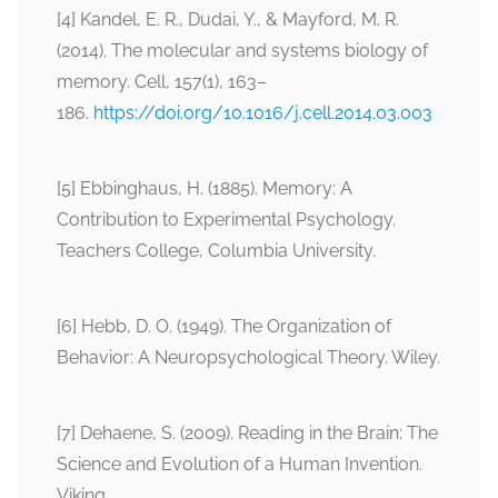
[4] Kandel, E. R., Dudai, Y., & Mayford, M. R.
(2014). The molecular and systems biology of
memory. Cell, 157(1), 163–
186.
https://doi.org/10.1016/j.cell.2014.03.003
[5] Ebbinghaus, H. (1885). Memory: A
Contribution to Experimental Psychology.
Teachers College, Columbia University.
[6] Hebb, D. O. (1949). The Organization of
Behavior: A Neuropsychological Theory. Wiley.
[7] Dehaene, S. (2009). Reading in the Brain: The
Science and Evolution of a Human Invention.
Viking.