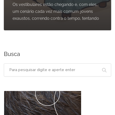
Os vestibulares estão chegando e, com eles,
um cenário cada vez mais comum: jovens
exaustos, correndo contra o tempo, tentando
Busca