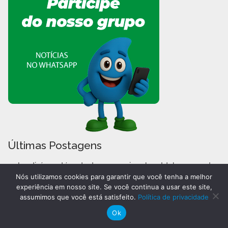
Últimas Postagens
Jundiaí mantém destaque nacional no Ideb com nota
7,1
Nós utilizamos cookies para garantir que você tenha a melhor
experiência em nosso site. Se você continua a usar este site,
Espaço Expressa recebe festival gratuito de Alfred
assumimos que você está satisfeito.
Política de privacidade
Hitchcock
Ok
Projeto valoriza memórias e patrimônio cultural de
Jundiaí