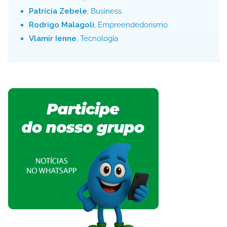
Patrícia Zebele
, Business
Rodrigo Malagoli
, Empreendedorismo
Vlamir Ienne
, Tecnologia