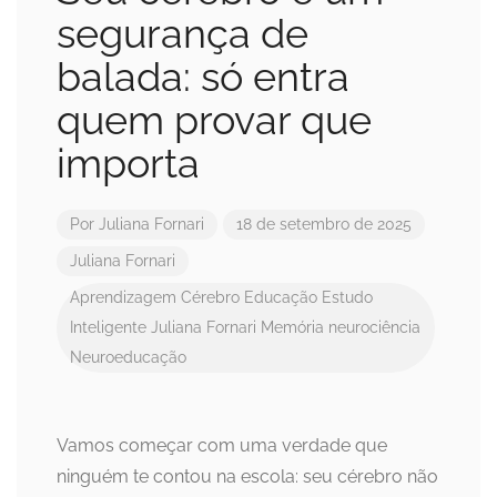
segurança de
balada: só entra
quem provar que
importa
Por
Juliana Fornari
18 de setembro de 2025
Juliana Fornari
Aprendizagem
Cérebro
Educação
Estudo
Inteligente
Juliana Fornari
Memória
neurociência
Neuroeducação
Vamos começar com uma verdade que
ninguém te contou na escola: seu cérebro não