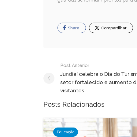
Share
Compartilhar
Navegação
Post Anterior
de
Jundiaí celebra o Dia do Turi
setor fortalecido e aumento 
Post
visitantes
Posts Relacionados
Educação