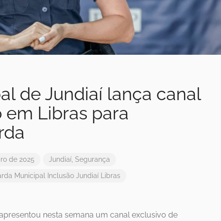
l de Jundiaí lança canal
 em Libras para
rda
ro de 2025
Jundiaí
,
Segurança
rda Municipal
Inclusão
Jundiaí
Libras
 apresentou nesta semana um canal exclusivo de