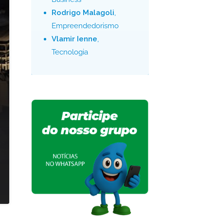
Rodrigo Malagoli
,
Empreendedorismo
Vlamir Ienne
,
Tecnologia