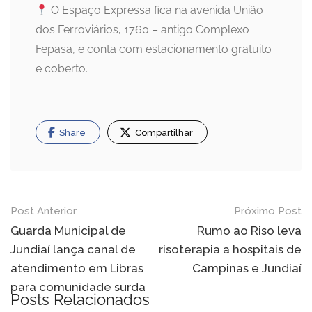
O Espaço Expressa fica na avenida União
dos Ferroviários, 1760 – antigo Complexo
Fepasa, e conta com estacionamento gratuito
e coberto.
Share
Compartilhar
Navegação
Post Anterior
Próximo Post
de
Guarda Municipal de
Rumo ao Riso leva
Jundiaí lança canal de
risoterapia a hospitais de
Post
atendimento em Libras
Campinas e Jundiaí
para comunidade surda
Posts Relacionados