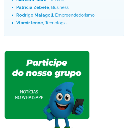
Patrícia Zebele
, Business
Rodrigo Malagoli
, Empreendedorismo
Vlamir Ienne
, Tecnologia