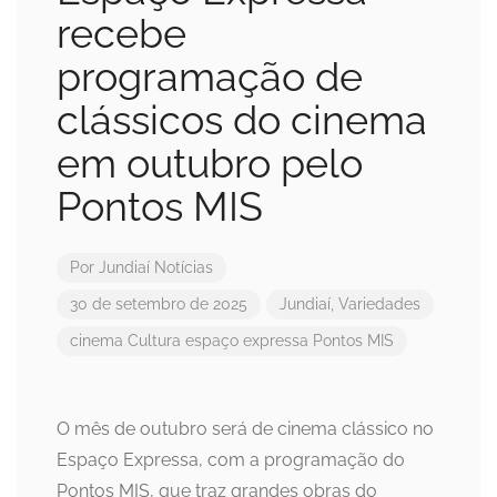
recebe
programação de
clássicos do cinema
em outubro pelo
Pontos MIS
Por
Jundiaí Notícias
30 de setembro de 2025
Jundiaí
,
Variedades
cinema
Cultura
espaço expressa
Pontos MIS
O mês de outubro será de cinema clássico no
Espaço Expressa, com a programação do
Pontos MIS, que traz grandes obras do