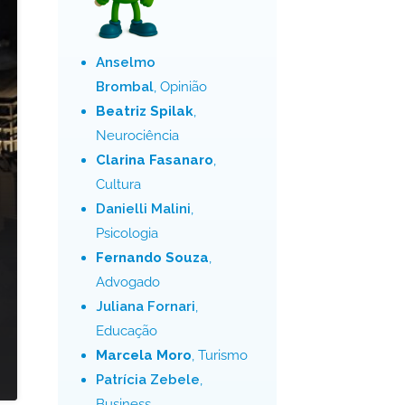
Anselmo
Brombal
, Opinião
Beatriz Spilak
,
Neurociência
Clarina Fasanaro
,
Cultura
Danielli Malini
,
Psicologia
Fernando Souza
,
Advogado
Juliana Fornari
,
Educação
Marcela Moro
, Turismo
Patrícia Zebele
,
Business