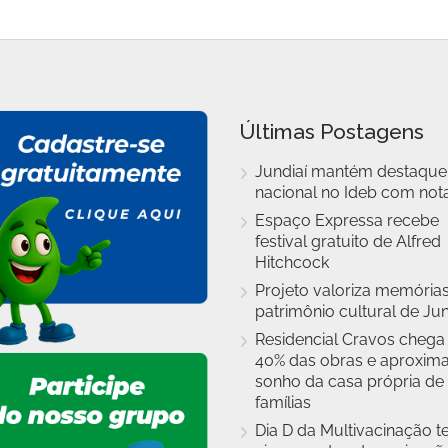
Últimas Postagens
Jundiaí mantém destaque
nacional no Ideb com nota
Espaço Expressa recebe
festival gratuito de Alfred
Hitchcock
Projeto valoriza memórias
patrimônio cultural de Jun
Residencial Cravos chega
40% das obras e aproxim
sonho da casa própria de
famílias
Dia D da Multivacinação t