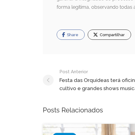
forma legítima, observando todas a
Share
Compartilhar
Navegação
Post Anterior
de
Festa das Orquídeas terá ofici
cultivo e grandes shows music
Post
Posts Relacionados