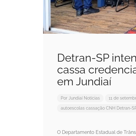
Detran-SP intens
cassa credenci
em Jundiaí
Por
Jundiaí Notícias
11 de setemb
autoescolas
cassação
CNH
Detran-S
O Departamento Estadual de Trâns