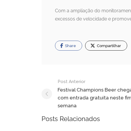
Com a ampliação do monitoramento,
excessos de velocidade e promove
Share
Compartilhar
Navegação
Post Anterior
de
Festival Champions Beer chega
com entrada gratuita neste fi
Post
semana
Posts Relacionados