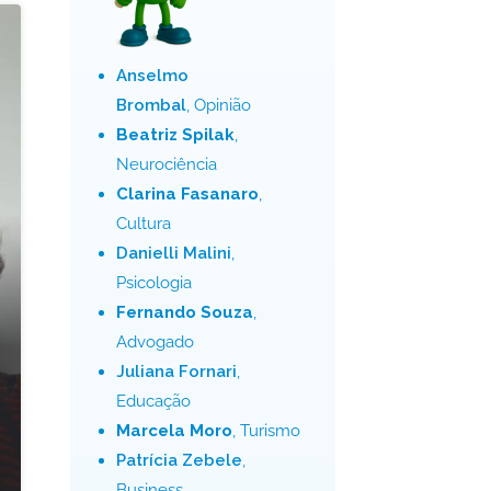
Anselmo
Brombal
, Opinião
Beatriz Spilak
,
Neurociência
Clarina Fasanaro
,
Cultura
Danielli Malini
,
Psicologia
Fernando Souza
,
Advogado
Juliana Fornari
,
Educação
Marcela Moro
, Turismo
Patrícia Zebele
,
Business