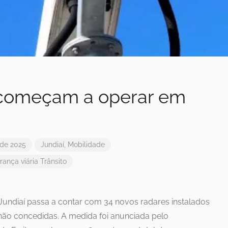
 começam a operar em
 de 2025
Jundiaí
,
Mobilidade
rança viária
Trânsito
 Jundiaí passa a contar com 34 novos radares instalados
não concedidas. A medida foi anunciada pelo