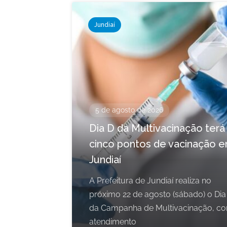
Jundiaí
5 de agosto de 2026
Dia D da Multivacinação terá
cinco pontos de vacinação 
Jundiaí
A Prefeitura de Jundiaí realiza no
próximo 22 de agosto (sábado) o Dia
da Campanha de Multivacinação, c
atendimento