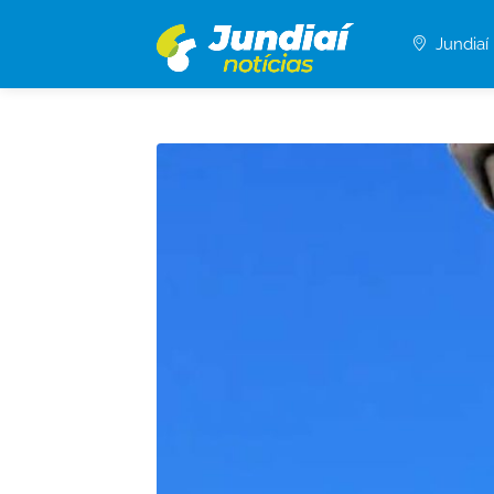
Jundiaí