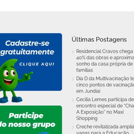
Últimas Postagens
Residencial Cravos chega
40% das obras e aproxim
sonho da casa própria de
famílias
Dia D da Multivacinação t
cinco pontos de vacinaçã
em Jundiaí
Cecília Lemes participa de
encontro especial de “Cha
A Exposição” no Maxi
Shopping
Creche revitalizada ampli
vagas para a Educação