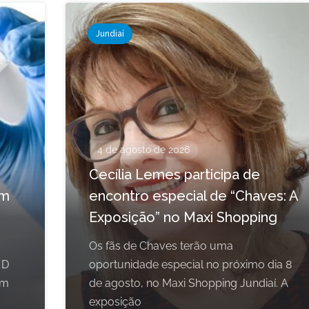
Jundiaí
4 de agosto de 2026
Cecília Lemes participa de
em
encontro especial de “Chaves: A
Exposição” no Maxi Shopping
Os fãs de Chaves terão uma
 D
oportunidade especial no próximo dia 8
om
de agosto, no Maxi Shopping Jundiaí. A
exposição