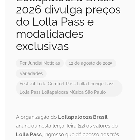
2026 divulga preços
do Lolla Pass e
modalidades
exclusivas
Por
Jundiaí Notícias
12 de agosto de 2025
Variedades
Festival
Lolla Comfort Pass
Lolla Lounge Pass
Lolla Pass
Lollapalooza
Música
São Paulo
A organização do
Lollapalooza Brasil
anunciou nesta terça-feira (12) os valores do
Lolla Pass
, ingresso que dá acesso aos três