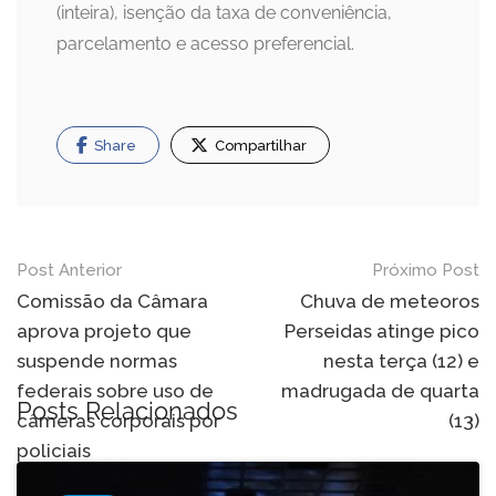
(inteira), isenção da taxa de conveniência,
parcelamento e acesso preferencial.
Share
Compartilhar
Navegação
Post Anterior
Próximo Post
de
Comissão da Câmara
Chuva de meteoros
aprova projeto que
Perseidas atinge pico
Post
suspende normas
nesta terça (12) e
federais sobre uso de
madrugada de quarta
Posts Relacionados
câmeras corporais por
(13)
policiais