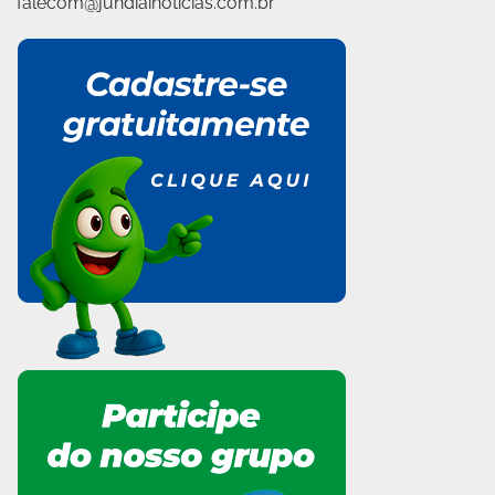
falecom@jundiainoticias.com.br