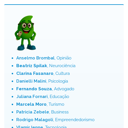
Anselmo Brombal
, Opinião
Beatriz Spilak
, Neurociência
Clarina Fasanaro
, Cultura
Danielli Malini
, Psicologia
Fernando Souza
, Advogado
Juliana Fornari
, Educação
Marcela Moro
, Turismo
Patrícia Zebele
, Business
Rodrigo Malagoli
, Empreendedorismo
Vlamir Ienne
, Tecnologia