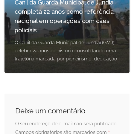
Canil da Guarda Municipal de Jundiaí
completa 22 anos como referência
nacional em operações com cães
policiais
O Canil da Guarda Municipal de Jundiaí (GMJ)
celebra 22 anos de história consolidando uma
trajetória marcada por pioneirismo, dedicação
Deixe um comentário
O seu endereço de e-mail não será publicado.
*
Campos obrigatórios são marcados com