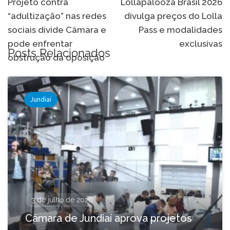
de
Projeto contra
Lollapalooza Brasil 2026
“adultização” nas redes
divulga preços do Lolla
Post
sociais divide Câmara e
Pass e modalidades
pode enfrentar
exclusivas
Posts Relacionados
obstrução da oposição
Jundiaí
3 de julho de 2026
Câmara de Jundiaí aprova projetos