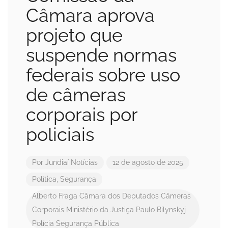
Câmara aprova
projeto que
suspende normas
federais sobre uso
de câmeras
corporais por
policiais
Por
Jundiaí Notícias
12 de agosto de 2025
Política
,
Segurança
Alberto Fraga
Câmara dos Deputados
Câmeras
Corporais
Ministério da Justiça
Paulo Bilynskyj
Polícia
Segurança Pública