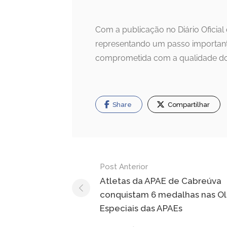
Com a publicação no Diário Oficial 
representando um passo important
comprometida com a qualidade dos
Share
Compartilhar
Navegação
Post Anterior
de
Atletas da APAE de Cabreúva
conquistam 6 medalhas nas O
Post
Especiais das APAEs