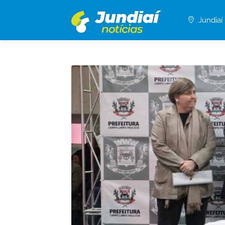
Jundiaí