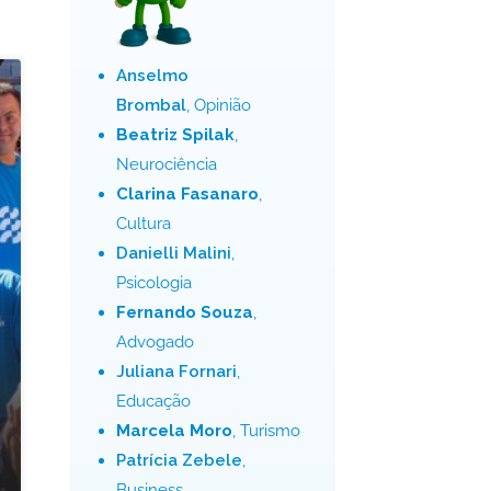
Anselmo
Brombal
, Opinião
Beatriz Spilak
,
Neurociência
Clarina Fasanaro
,
Cultura
Danielli Malini
,
Psicologia
Fernando Souza
,
Advogado
Juliana Fornari
,
Educação
Marcela Moro
, Turismo
Patrícia Zebele
,
Business