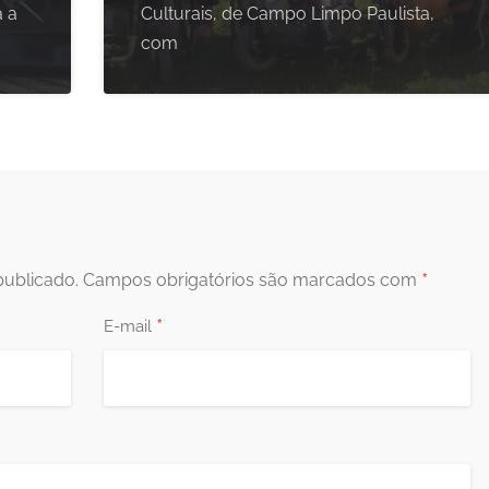
a a
Culturais, de Campo Limpo Paulista,
com
*
publicado.
Campos obrigatórios são marcados com
*
E-mail