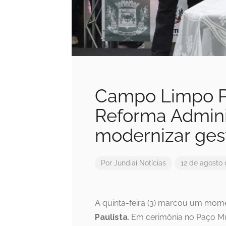
Campo Limpo Pa
Reforma Adminis
modernizar ges
Por
Jundiaí Notícias
12 de agosto
A quinta-feira (3) marcou um mome
Paulista
. Em cerimônia no Paço Mu