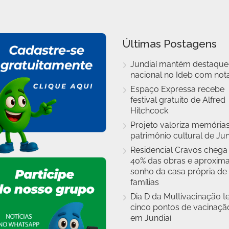
Últimas Postagens
Jundiaí mantém destaque
nacional no Ideb com nota
Espaço Expressa recebe
festival gratuito de Alfred
Hitchcock
Projeto valoriza memórias
patrimônio cultural de Jun
Residencial Cravos chega
40% das obras e aproxim
sonho da casa própria de
famílias
Dia D da Multivacinação t
cinco pontos de vacinaçã
em Jundiaí