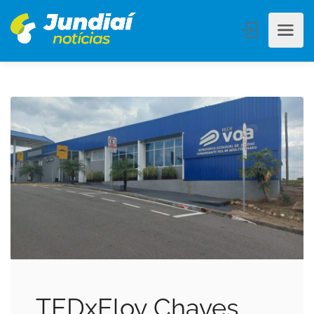
TEDxEloy Chaves