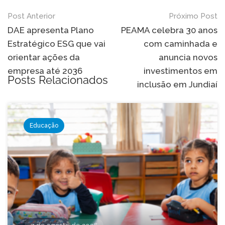
Navegação
Post Anterior
Próximo Post
de
DAE apresenta Plano
PEAMA celebra 30 anos
Estratégico ESG que vai
com caminhada e
Post
orientar ações da
anuncia novos
empresa até 2036
investimentos em
Posts Relacionados
inclusão em Jundiaí
Educação