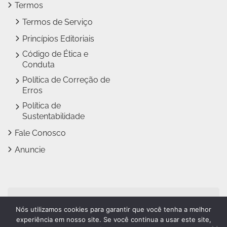
Termos
Termos de Serviço
Princípios Editoriais
Código de Ética e
Conduta
Política de Correção de
Erros
Política de
Sustentabilidade
Fale Conosco
Anuncie
Jundiaí Notícias faz parte
Nós utilizamos cookies para garantir que você tenha a melhor
do
Grupo Novo Dia
experiência em nosso site. Se você continua a usar este site,