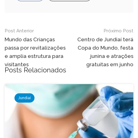
Navegação
Post Anterior
Próximo Post
de
Mundo das Crianças
Centro de Jundiaí terá
passa por revitalizações
Copa do Mundo, festa
Post
e amplia estrutura para
junina e atrações
visitantes
gratuitas em junho
Posts Relacionados
Jundiaí