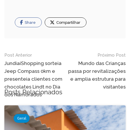
Share
Compartilhar
Navegação
Post Anterior
Próximo Post
de
JundiaíShopping sorteia
Mundo das Crianças
Jeep Compass 0km e
passa por revitalizações
Post
presenteia clientes com
e amplia estrutura para
chocolates Lindt no Dia
visitantes
Posts Relacionados
dos Namorados
Geral