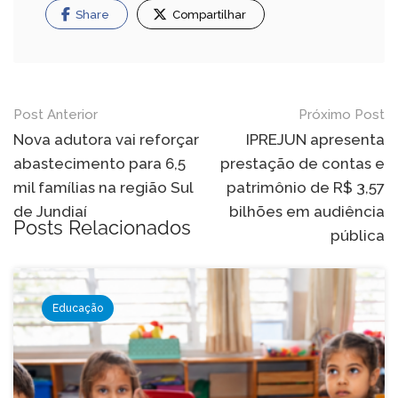
Share
Compartilhar
Navegação
Post Anterior
Próximo Post
de
Nova adutora vai reforçar
IPREJUN apresenta
abastecimento para 6,5
prestação de contas e
Post
mil famílias na região Sul
patrimônio de R$ 3,57
de Jundiaí
bilhões em audiência
Posts Relacionados
pública
Educação