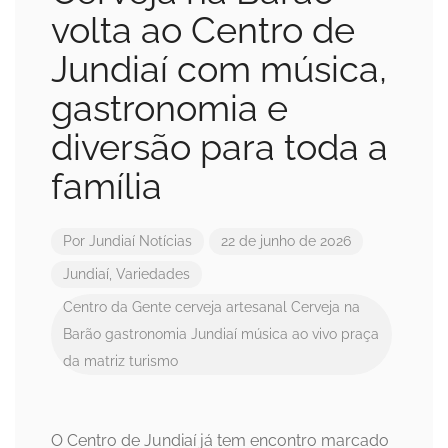
volta ao Centro de
Jundiaí com música,
gastronomia e
diversão para toda a
família
Por
Jundiaí Notícias
22 de junho de 2026
Jundiaí
,
Variedades
Centro da Gente
cerveja artesanal
Cerveja na
Barão
gastronomia
Jundiaí
música ao vivo
praça
da matriz
turismo
O Centro de Jundiaí já tem encontro marcado