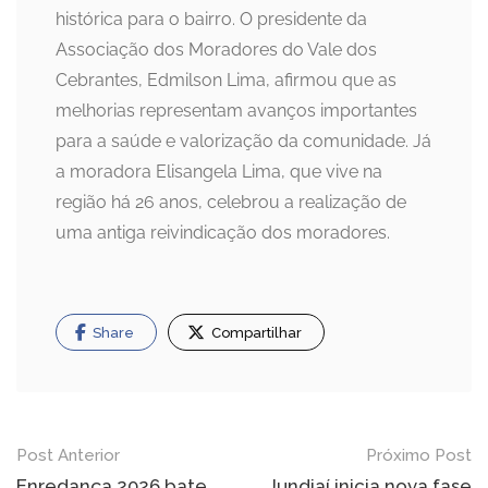
histórica para o bairro. O presidente da
Associação dos Moradores do Vale dos
Cebrantes, Edmilson Lima, afirmou que as
melhorias representam avanços importantes
para a saúde e valorização da comunidade. Já
a moradora Elisangela Lima, que vive na
região há 26 anos, celebrou a realização de
uma antiga reivindicação dos moradores.
Share
Compartilhar
Navegação
Post Anterior
Próximo Post
Enredança 2026 bate
Jundiaí inicia nova fase