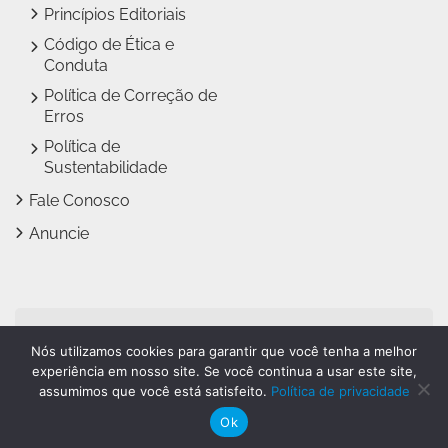
Princípios Editoriais
Código de Ética e
Conduta
Política de Correção de
Erros
Política de
Sustentabilidade
Fale Conosco
Anuncie
Jundiaí Notícias faz parte
Nós utilizamos cookies para garantir que você tenha a melhor
do
Grupo Novo Dia
experiência em nosso site. Se você continua a usar este site,
assumimos que você está satisfeito.
Política de privacidade
Ok