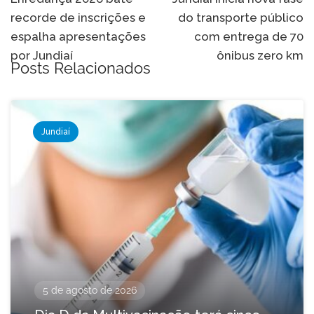
de
recorde de inscrições e
do transporte público
Post
espalha apresentações
com entrega de 70
por Jundiaí
ônibus zero km
Posts Relacionados
Jundiaí
5 de agosto de 2026