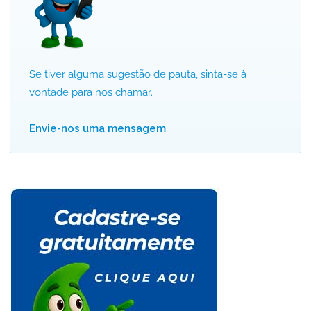
Se tiver alguma sugestão de pauta, sinta-se à
vontade para nos chamar.
Envie-nos uma mensagem