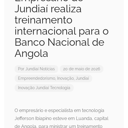
Jundiaí realiza
treinamento
internacional para o
Banco Nacional de
Angola
Por
Jundiaí Notícias
20 de maio de 2026
Empreendedorismo
,
Inovação
,
Jundiaí
Inovação
Jundiaí
Tecnologia
O empresário e especialista em tecnologia
Jefferson Ibiapino esteve em Luanda, capital
de Angola, para ministrar um treinamento