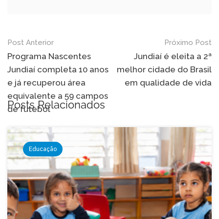
Navegação
Post Anterior
Próximo Post
de
Programa Nascentes
Jundiaí é eleita a 2ª
Jundiaí completa 10 anos
melhor cidade do Brasil
Post
e já recuperou área
em qualidade de vida
equivalente a 59 campos
Posts Relacionados
de futebol
Educação