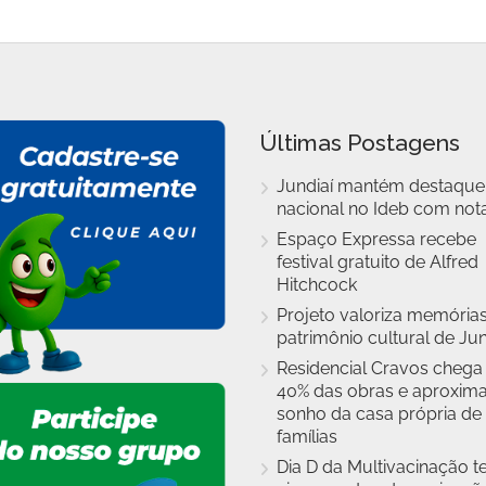
Últimas Postagens
Jundiaí mantém destaque
nacional no Ideb com nota
Espaço Expressa recebe
festival gratuito de Alfred
Hitchcock
Projeto valoriza memórias
patrimônio cultural de Jun
Residencial Cravos chega
40% das obras e aproxim
sonho da casa própria de
famílias
Dia D da Multivacinação t