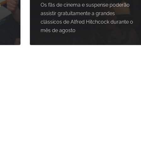
a
Os fãs de cinema e suspense poderão
assistir gratuitamente a grandes
clássicos de Alfred Hitchcock durante o
mês de agosto