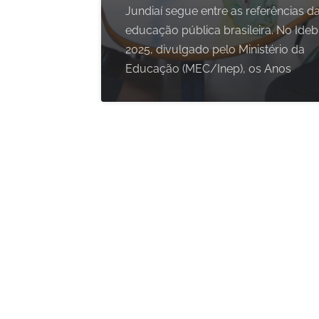
Jundiaí segue entre as referências d
educação pública brasileira. No Ideb
2025, divulgado pelo Ministério da
Educação (MEC/Inep), os Anos