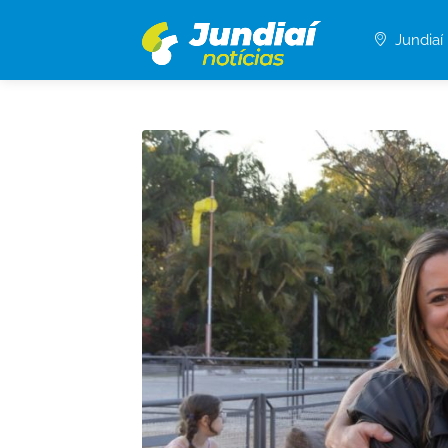
Jundiaí