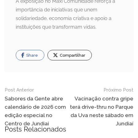
A exposição no Maxi Comunidade reforça a
importância de iniciativas que unem
solidariedade, economia criativa e apoio a
instituições que transformam vidas.
Share
Compartilhar
Navegação
Post Anterior
Próximo Post
de
Sabores da Gente abre
Vacinação contra gripe
calendário de 2026 com
terá drive-thru no Parque
Post
edição especial no
da Uva neste sábado em
Centro de Jundiaí
Jundiaí
Posts Relacionados