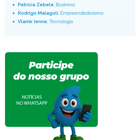
Patrícia Zebele
, Business
Rodrigo Malagoli
, Empreendedorismo
Vlamir Ienne
, Tecnologia