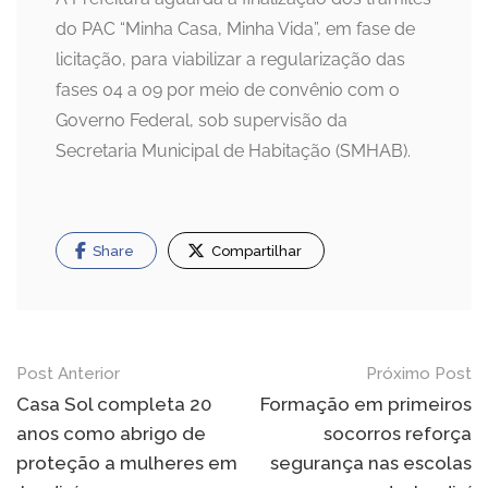
do PAC “Minha Casa, Minha Vida”, em fase de
licitação, para viabilizar a regularização das
fases 04 a 09 por meio de convênio com o
Governo Federal, sob supervisão da
Secretaria Municipal de Habitação (SMHAB).
Share
Compartilhar
Navegação
Post Anterior
Próximo Post
de
Casa Sol completa 20
Formação em primeiros
anos como abrigo de
socorros reforça
Post
proteção a mulheres em
segurança nas escolas