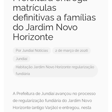
matrículas
definitivas a famílias
do Jardim Novo
Horizonte
Por
Jundiaí Notícias
2 de março de 2026
Jundiaí
Habitação
Jardim Novo Horizonte
regularização
fundiária
A Prefeitura de Jundiaí avançou no processo
de regularização fundiária do Jardim Novo
Horizonte (antigo Varjão) e entregou, nesta