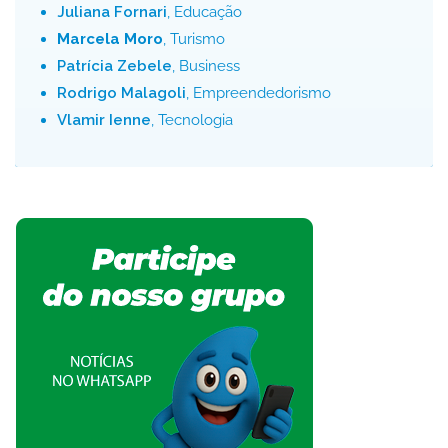
Juliana Fornari
, Educação
Marcela Moro
, Turismo
Patrícia Zebele
, Business
Rodrigo Malagoli
, Empreendedorismo
Vlamir Ienne
, Tecnologia