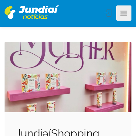
JundiaíShopping