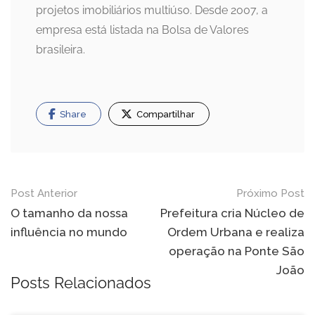
projetos imobiliários multiúso. Desde 2007, a
empresa está listada na Bolsa de Valores
brasileira.
Share
Compartilhar
Navegação
Post Anterior
Próximo Post
de
O tamanho da nossa
Prefeitura cria Núcleo de
influência no mundo
Ordem Urbana e realiza
Post
operação na Ponte São
João
Posts Relacionados