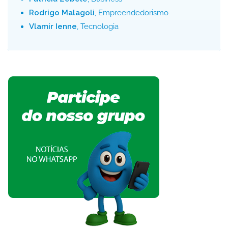
Rodrigo Malagoli
, Empreendedorismo
Vlamir Ienne
, Tecnologia