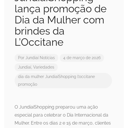
lança promoção de
Dia da Mulher com
brindes da
L’Occitane
Por
Jundiaí Notícias
4 de março de 2026
Jundiaí
,
Variedades
dia da mulher
JundiaíShopping
l’occitane
promoção
O JundiaíShopping preparou uma ação
especial para celebrar o Dia Internacional da
Mulher. Entre os dias 2 e 15 de março, clientes