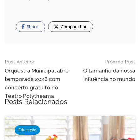
Share
Compartilhar
Navegação
Post Anterior
Próximo Post
de
Orquestra Municipal abre
O tamanho da nossa
temporada 2026 com
influência no mundo
Post
concerto gratuito no
Teatro Polytheama
Posts Relacionados
Educação