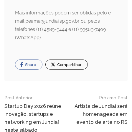
Mais informações podem ser obtidas pelo e-
mail peama@jundiai.sp.gov.br ou pelos
telefones (11) 4589-9444 e (11) 99569-7409
(WhatsApp).
Share
Compartilhar
Navegação
Post Anterior
Próximo Post
de
Startup Day 2026 reúne
Artista de Jundiaí será
inovação, startups e
homenageada em
Post
networking em Jundiaí
evento de arte no RS
neste sábado