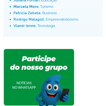
Juliana Fornari
, Educação
Marcela Moro
, Turismo
Patrícia Zebele
, Business
Rodrigo Malagoli
, Empreendedorismo
Vlamir Ienne
, Tecnologia