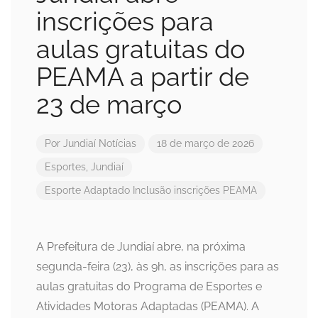
inscrições para
aulas gratuitas do
PEAMA a partir de
23 de março
Por
Jundiaí Notícias
18 de março de 2026
Esportes
,
Jundiaí
Esporte Adaptado
Inclusão
inscrições
PEAMA
A Prefeitura de Jundiaí abre, na próxima
segunda-feira (23), às 9h, as inscrições para as
aulas gratuitas do Programa de Esportes e
Atividades Motoras Adaptadas (PEAMA). A