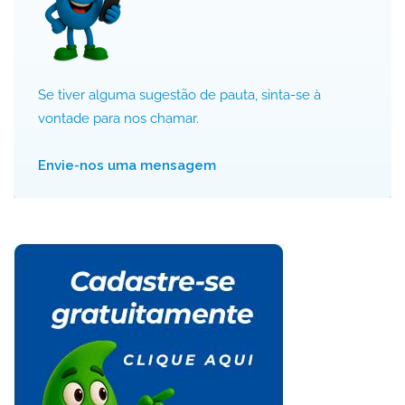
Se tiver alguma sugestão de pauta, sinta-se à
vontade para nos chamar.
Envie-nos uma mensagem