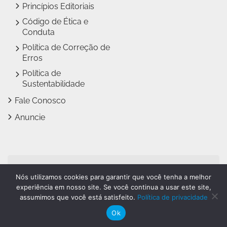
Princípios Editoriais
Código de Ética e
Conduta
Política de Correção de
Erros
Política de
Sustentabilidade
Fale Conosco
Anuncie
Jundiaí Notícias faz parte
Nós utilizamos cookies para garantir que você tenha a melhor
do
Grupo Novo Dia
experiência em nosso site. Se você continua a usar este site,
assumimos que você está satisfeito.
Política de privacidade
Ok