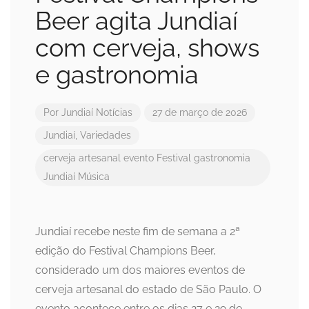
Beer agita Jundiaí
com cerveja, shows
e gastronomia
Por
Jundiaí Notícias
27 de março de 2026
Jundiaí
,
Variedades
cerveja artesanal
evento
Festival
gastronomia
Jundiaí
Música
Jundiaí recebe neste fim de semana a 2ª
edição do Festival Champions Beer,
considerado um dos maiores eventos de
cerveja artesanal do estado de São Paulo. O
evento acontece entre os dias 27 e 29 de