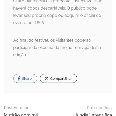
Outro diferencial é a proposta sustentável: não
haverá copos descartáveis. O público pode
levar seu próprio copo ou adquirir o oficial do
evento por R$ 8.
Ao final do festival, os visitantes poderão
participar da escolha da melhor cerveja desta
edição.
Share
Compartilhar
Navegação
Post Anterior
Próximo Post
Mutirão com mil
Jundiaí intensifica