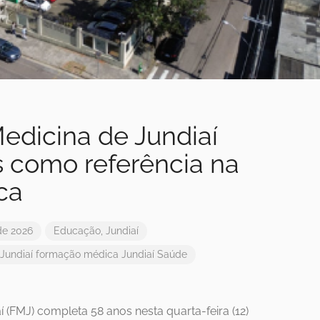
edicina de Jundiaí
s como referência na
ca
de 2026
Educação
,
Jundiaí
Jundiaí
formação médica
Jundiaí
Saúde
 (FMJ) completa 58 anos nesta quarta-feira (12)