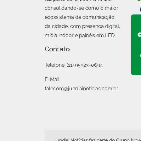
consolidando-se como o maior
ecossistema de comunicação
da cidade, com presença digital,
mídia indoor e painéis em LED.
Contato
Telefone:
(11) 95923-0694
E-Mail:
falecom@jundiainoticias.com.br
Jundiaí Notícias faz parte do
Grupo Nov