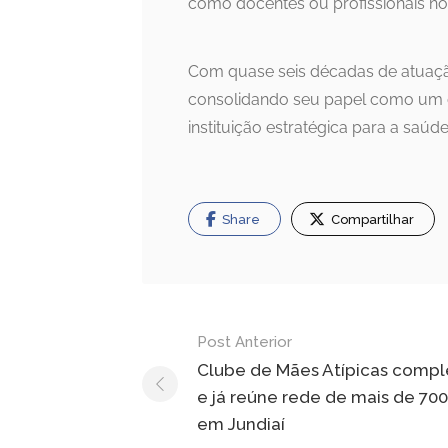
como docentes ou profissionais no 
Com quase seis décadas de atuaçã
consolidando seu papel como um d
instituição estratégica para a saúde
Share
Compartilhar
Navegação
Post Anterior
de
Clube de Mães Atípicas compl
e já reúne rede de mais de 700
Post
em Jundiaí