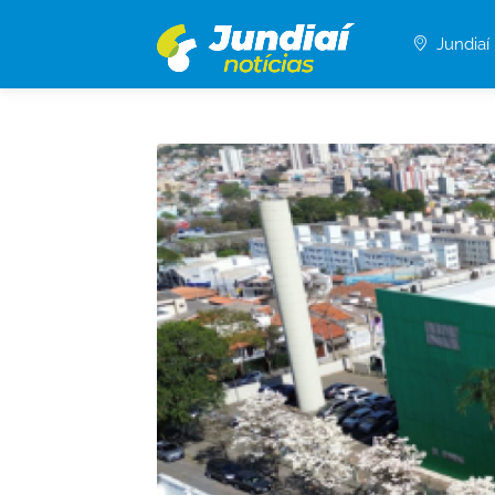
Jundiaí