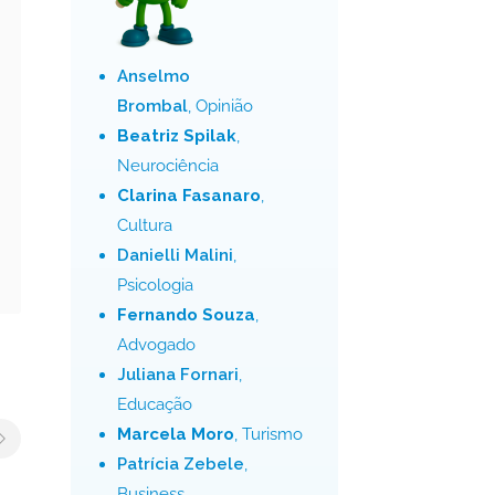
Anselmo
Brombal
, Opinião
Beatriz Spilak
,
Neurociência
Clarina Fasanaro
,
Cultura
Danielli Malini
,
Psicologia
Fernando Souza
,
Advogado
Juliana Fornari
,
Educação
Marcela Moro
, Turismo
Patrícia Zebele
,
Business