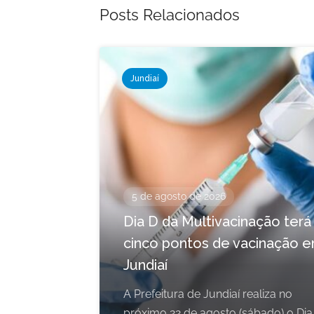
Posts Relacionados
Jundiaí
5 de agosto de 2026
Dia D da Multivacinação terá
cinco pontos de vacinação 
Jundiaí
A Prefeitura de Jundiaí realiza no
próximo 22 de agosto (sábado) o Dia