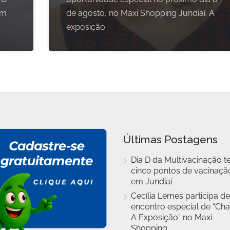
om
de agosto, no Maxi Shopping Jundiaí. A
exposição
Últimas Postagens
Dia D da Multivacinação t
cinco pontos de vacinaçã
em Jundiaí
Cecília Lemes participa de
encontro especial de “Cha
A Exposição” no Maxi
Shopping