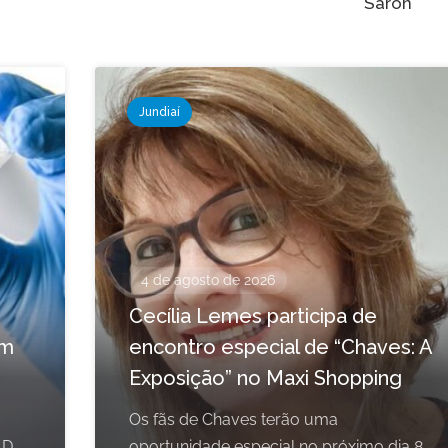
Saron
Jundiaí
4 de agosto de 2026
Cecília Lemes participa de
em
encontro especial de “Chaves: A
Exposição” no Maxi Shopping
Os fãs de Chaves terão uma
 D
oportunidade especial no próximo dia 8