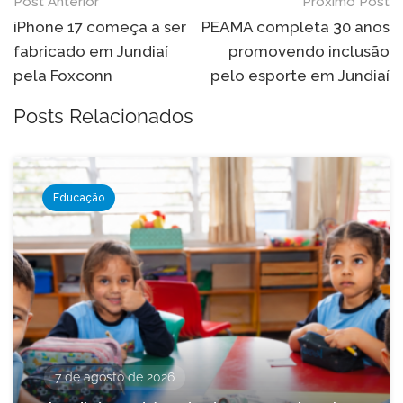
Navegação
Post Anterior
Próximo Post
de
iPhone 17 começa a ser
PEAMA completa 30 anos
fabricado em Jundiaí
promovendo inclusão
Post
pela Foxconn
pelo esporte em Jundiaí
Posts Relacionados
Educação
7 de agosto de 2026