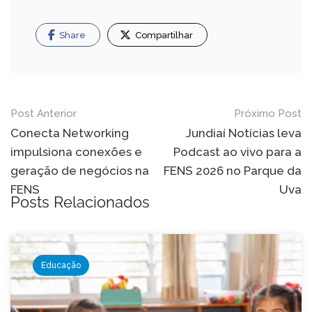
Share
Compartilhar
Navegação
Post Anterior
Próximo Post
de
Conecta Networking
Jundiaí Notícias leva
impulsiona conexões e
Podcast ao vivo para a
Post
geração de negócios na
FENS 2026 no Parque da
FENS
Uva
Posts Relacionados
Educação