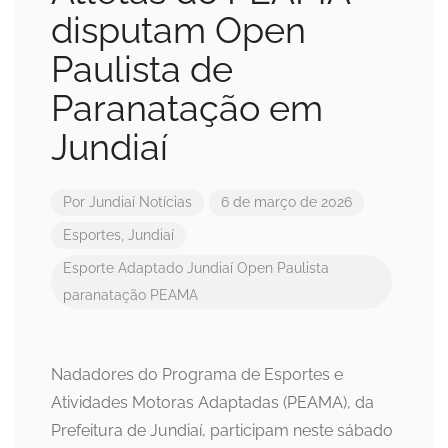
disputam Open
Paulista de
Paranatação em
Jundiaí
Por
Jundiaí Notícias
6 de março de 2026
Esportes
,
Jundiaí
Esporte Adaptado
Jundiaí
Open Paulista
paranatação
PEAMA
Nadadores do Programa de Esportes e
Atividades Motoras Adaptadas (PEAMA), da
Prefeitura de Jundiaí, participam neste sábado