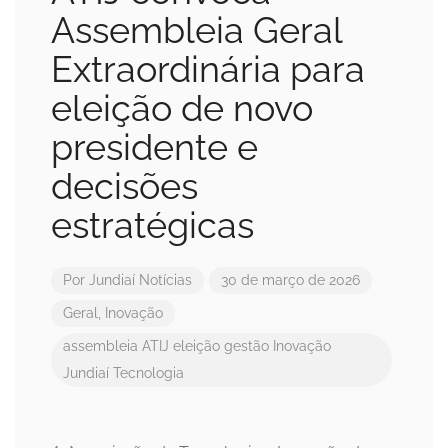
Assembleia Geral
Extraordinária para
eleição de novo
presidente e
decisões
estratégicas
Por
Jundiaí Notícias
30 de março de 2026
Geral
,
Inovação
assembleia
ATIJ
eleição
gestão
Inovação
Jundiaí
Tecnologia