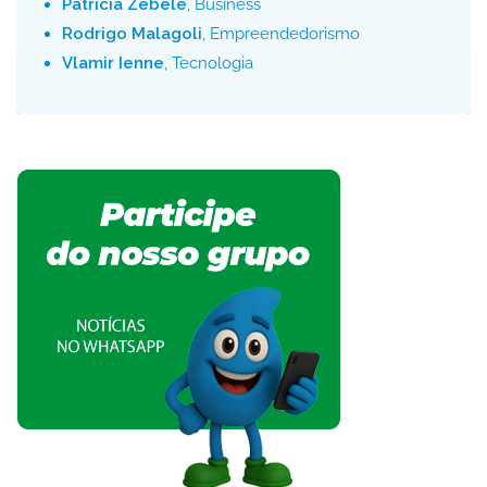
Patrícia Zebele
, Business
Rodrigo Malagoli
, Empreendedorismo
Vlamir Ienne
, Tecnologia