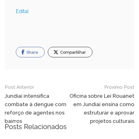
Edital
Share
Compartilhar
Navegação
Post Anterior
Próximo Post
de
Jundiaí intensifica
Oficina sobre Lei Rouanet
combate à dengue com
em Jundiaí ensina como
Post
reforço de agentes nos
estruturar e aprovar
bairros
projetos culturais
Posts Relacionados