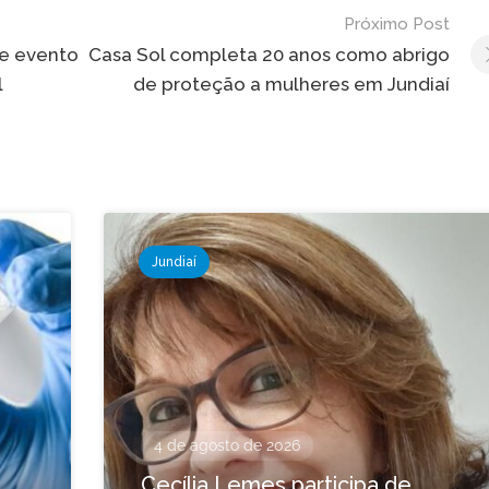
Próximo Post
de evento
Casa Sol completa 20 anos como abrigo
l
de proteção a mulheres em Jundiaí
Jundiaí
4 de agosto de 2026
Cecília Lemes participa de