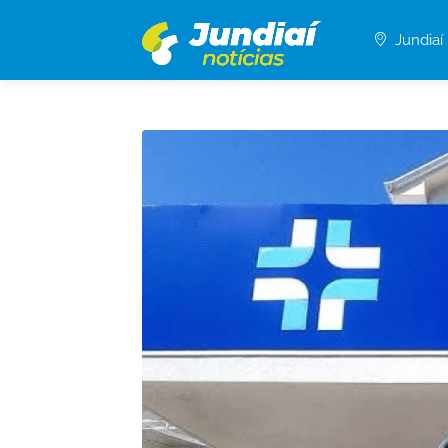
Jundiaí