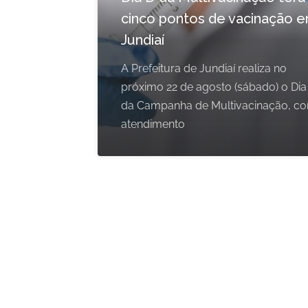
cinco pontos de vacinação 
Jundiaí
A Prefeitura de Jundiaí realiza no
próximo 22 de agosto (sábado) o Dia
da Campanha de Multivacinação, c
atendimento