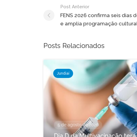
Navegação
Post Anterior
de
FENS 2026 confirma seis dias 
e amplia programação cultura
Post
Posts Relacionados
Jundiaí
5 de agosto de 2026
Dia D da Multivacinação terá