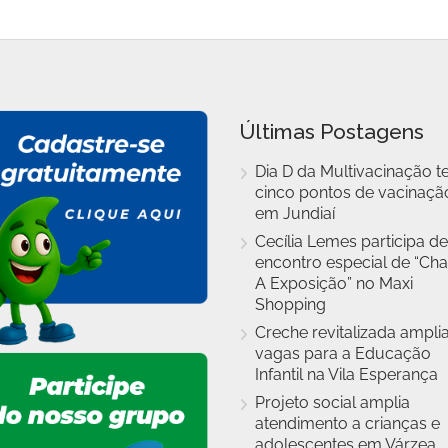
Últimas Postagens
Dia D da Multivacinação t
cinco pontos de vacinaçã
em Jundiaí
Cecília Lemes participa de
encontro especial de “Cha
A Exposição” no Maxi
Shopping
Creche revitalizada ampli
vagas para a Educação
Infantil na Vila Esperança
Projeto social amplia
atendimento a crianças e
adolescentes em Várzea