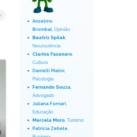
Anselmo
Brombal
, Opinião
Beatriz Spilak
,
Neurociência
Clarina Fasanaro
,
Cultura
Danielli Malini
,
Psicologia
Fernando Souza
,
Advogado
Juliana Fornari
,
Educação
Marcela Moro
, Turismo
Patrícia Zebele
,
Business