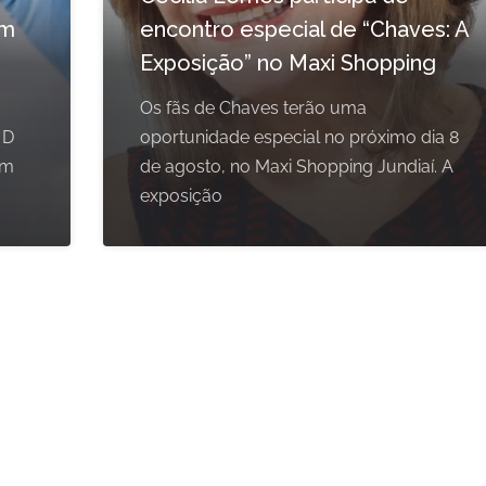
em
encontro especial de “Chaves: A
Exposição” no Maxi Shopping
Os fãs de Chaves terão uma
 D
oportunidade especial no próximo dia 8
om
de agosto, no Maxi Shopping Jundiaí. A
exposição