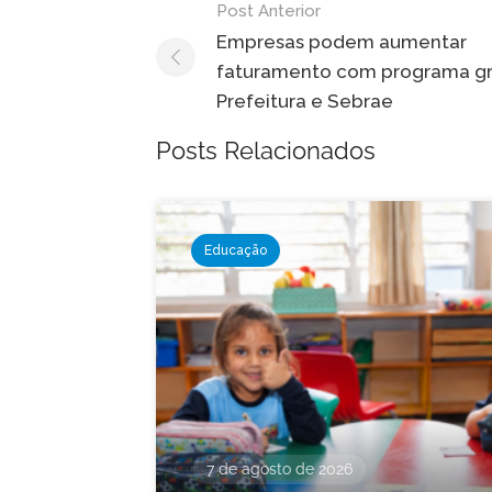
Navegação
Post Anterior
de
Empresas podem aumentar
faturamento com programa gr
Post
Prefeitura e Sebrae
Posts Relacionados
Educação
7 de agosto de 2026