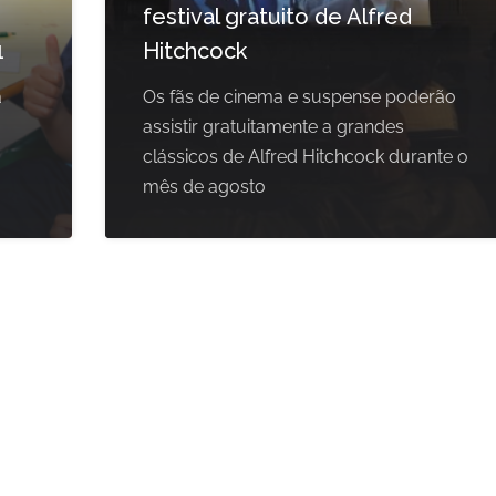
festival gratuito de Alfred
1
Hitchcock
a
Os fãs de cinema e suspense poderão
assistir gratuitamente a grandes
clássicos de Alfred Hitchcock durante o
mês de agosto