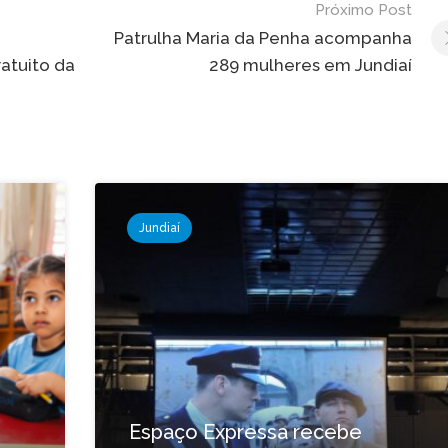
Próximo Post
Patrulha Maria da Penha acompanha
atuito da
289 mulheres em Jundiaí
Jundiaí
Espaço Expressa recebe