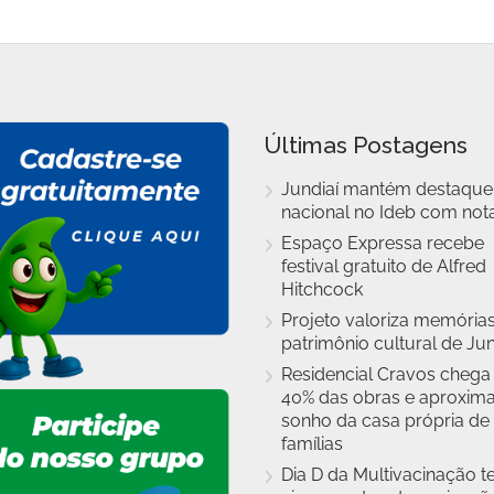
Últimas Postagens
Jundiaí mantém destaque
nacional no Ideb com nota
Espaço Expressa recebe
festival gratuito de Alfred
Hitchcock
Projeto valoriza memórias
patrimônio cultural de Jun
Residencial Cravos chega
40% das obras e aproxim
sonho da casa própria de
famílias
Dia D da Multivacinação t