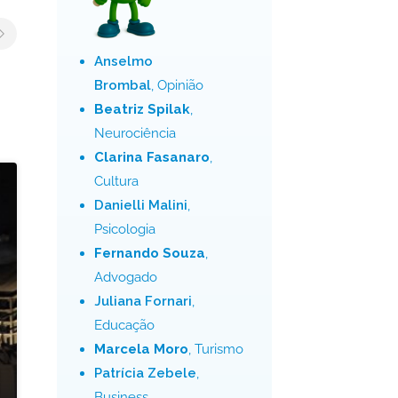
Anselmo
Brombal
, Opinião
Beatriz Spilak
,
Neurociência
Clarina Fasanaro
,
Cultura
Danielli Malini
,
Psicologia
Fernando Souza
,
Advogado
Juliana Fornari
,
Educação
Marcela Moro
, Turismo
Patrícia Zebele
,
Business