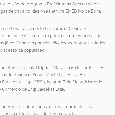
o. A edição do programa Prefeitura na Área no Vetor
agas de trabalho, das 9h às 15h, na EMEB Ivo de Bona.
ria de Desenvolvimento Econômico, Ciência e
ve+, no eixo Emprega+, em parceria com empresas da
as já confirmaram participação, levando oportunidades
r o acesso da população.
ão: Bomix, Callink, Delphos, Maravilhas do Lar, Elis, DHL
erinode, Foxconn, Seara, Monte Kali, Astra, Boa,
 Park, Alere, Japi, GRSA, Negrini, Beta Clean, Mercado
l – Comércio de Empilhadeiras Ltda.
oderão consultar vagas, entregar currículos, tirar
tivos no próprio local, de forma gratuita.