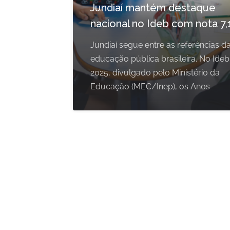
Jundiaí mantém destaque
nacional no Ideb com nota 7,
Jundiaí segue entre as referências d
educação pública brasileira. No Ideb
2025, divulgado pelo Ministério da
Educação (MEC/Inep), os Anos