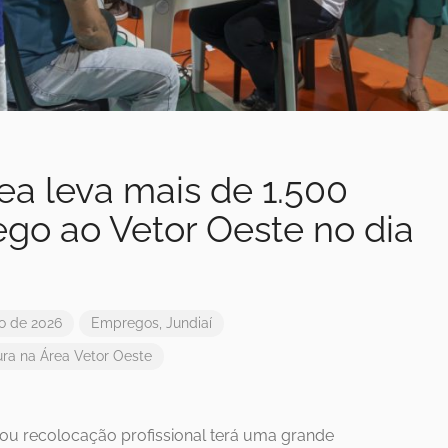
rea leva mais de 1.500
go ao Vetor Oeste no dia
ro de 2026
Empregos
,
Jundiaí
ura na Área
Vetor Oeste
u recolocação profissional terá uma grande