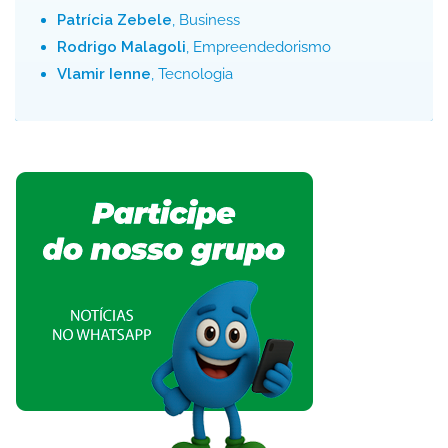
Patrícia Zebele
, Business
Rodrigo Malagoli
, Empreendedorismo
Vlamir Ienne
, Tecnologia