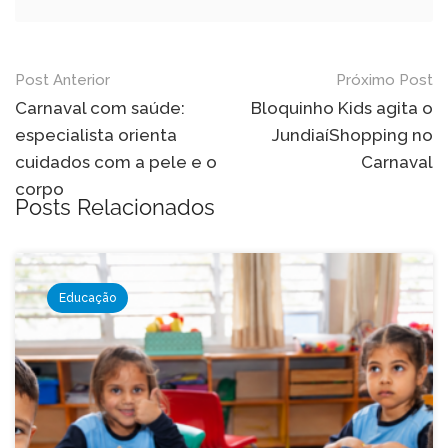
Navegação
Post Anterior
Próximo Post
de
Carnaval com saúde:
Bloquinho Kids agita o
especialista orienta
JundiaíShopping no
Post
cuidados com a pele e o
Carnaval
corpo
Posts Relacionados
Educação