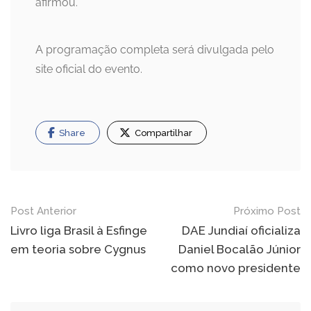
afirmou.
A programação completa será divulgada pelo
site oficial do evento.
Share
Compartilhar
Navegação
Post Anterior
Próximo Post
de
Livro liga Brasil à Esfinge
DAE Jundiaí oficializa
em teoria sobre Cygnus
Daniel Bocalão Júnior
Post
como novo presidente