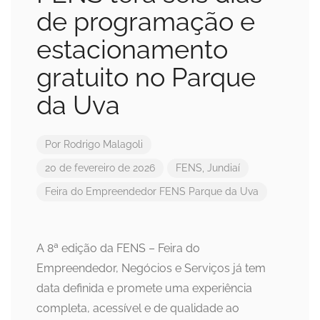
de programação e
estacionamento
gratuito no Parque
da Uva
Por
Rodrigo Malagoli
20 de fevereiro de 2026
FENS
,
Jundiaí
Feira do Empreendedor
FENS
Parque da Uva
A 8ª edição da FENS – Feira do
Empreendedor, Negócios e Serviços já tem
data definida e promete uma experiência
completa, acessível e de qualidade ao