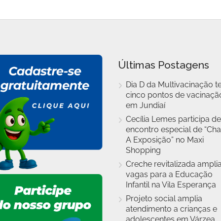
Últimas Postagens
Dia D da Multivacinação t
cinco pontos de vacinaçã
em Jundiaí
Cecília Lemes participa de
encontro especial de “Cha
A Exposição” no Maxi
Shopping
Creche revitalizada ampli
vagas para a Educação
Infantil na Vila Esperança
Projeto social amplia
atendimento a crianças e
adolescentes em Várzea