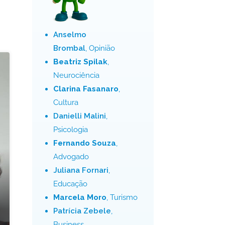
Anselmo
Brombal
, Opinião
Beatriz Spilak
,
Neurociência
Clarina Fasanaro
,
Cultura
Danielli Malini
,
Psicologia
Fernando Souza
,
Advogado
Juliana Fornari
,
Educação
Marcela Moro
, Turismo
Patrícia Zebele
,
Business