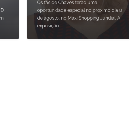
Os fãs de Chaves terão uma
 D
oportunidade especial no próximo dia 8
om
de agosto, no Maxi Shopping Jundiaí. A
exposição