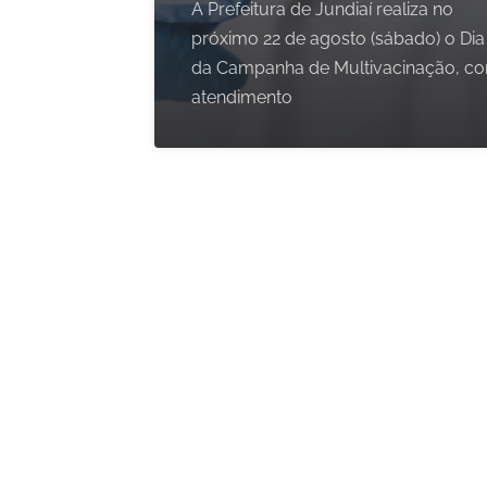
A Prefeitura de Jundiaí realiza no
próximo 22 de agosto (sábado) o Dia
da Campanha de Multivacinação, c
atendimento