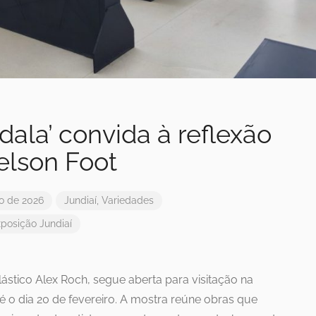
ala’ convida à reflexão
elson Foot
ro de 2026
Jundiaí
,
Variedades
xposição
Jundiaí
lástico Alex Roch, segue aberta para visitação na
té o dia 20 de fevereiro. A mostra reúne obras que