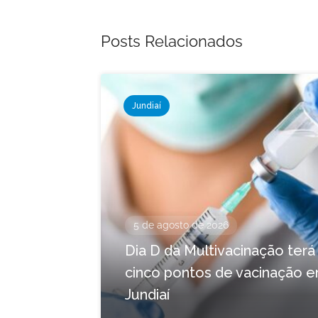
Posts Relacionados
Jundiaí
5 de agosto de 2026
Dia D da Multivacinação terá
cinco pontos de vacinação 
Jundiaí