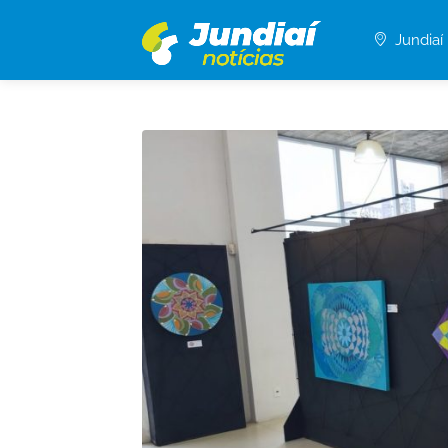
Jundiaí