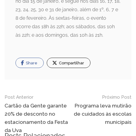
no dia 15 de janeiro, e segue nos dias 16, 17, 18,
23, 24, 25, 30 e 31 de janeiro, além de 1º, 6, 7 e
8 de fevereiro. Às sextas-feiras, o evento
ocorre das 18h às 22h; aos sábados, das 10h
às 22h; e aos domingos, das 10h às 21h.
Share
Compartilhar
Navegação
Post Anterior
Próximo Post
de
Cartão da Gente garante
Programa leva mutirão
20% de desconto no
de cuidados às escolas
Post
estacionamento da Festa
municipais
da Uva
Posts Relacionados