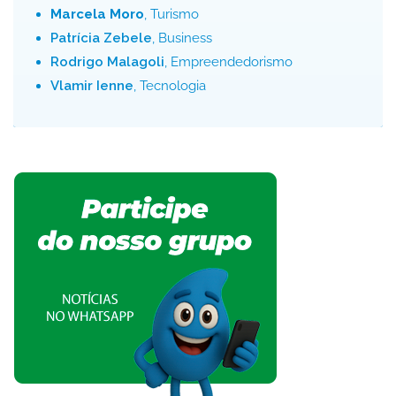
Marcela Moro
, Turismo
Patrícia Zebele
, Business
Rodrigo Malagoli
, Empreendedorismo
Vlamir Ienne
, Tecnologia