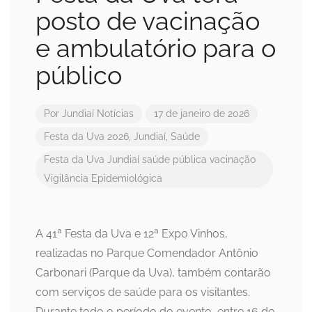
posto de vacinação
e ambulatório para o
público
Por
Jundiaí Notícias
17 de janeiro de 2026
Festa da Uva 2026
,
Jundiaí
,
Saúde
Festa da Uva
Jundiaí
saúde pública
vacinação
Vigilância Epidemiológica
A 41ª Festa da Uva e 12ª Expo Vinhos,
realizadas no Parque Comendador Antônio
Carbonari (Parque da Uva), também contarão
com serviços de saúde para os visitantes.
Durante todo o período do evento, entre 16 de