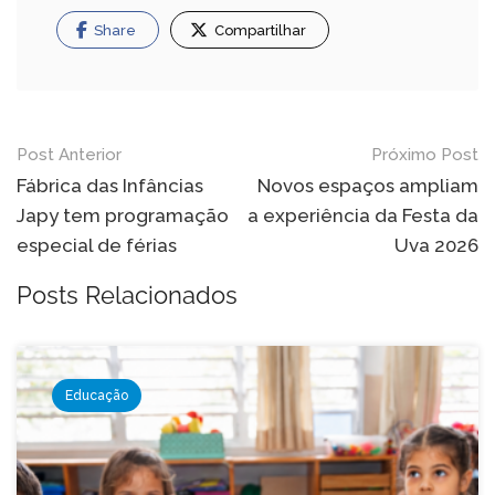
Share
Compartilhar
Navegação
Post Anterior
Próximo Post
de
Fábrica das Infâncias
Novos espaços ampliam
Japy tem programação
a experiência da Festa da
Post
especial de férias
Uva 2026
Posts Relacionados
Educação