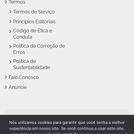
Termos
Termos de Serviço
Princípios Editoriais
Código de Ética e
Conduta
Política de Correção de
Erros
Política de
Sustentabilidade
Fale Conosco
Anuncie
Jundiaí Notícias faz parte
Nós utilizamos cookies para garantir que você tenha a melhor
do
Grupo Novo Dia
experiência em nosso site. Se você continua a usar este site,