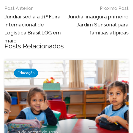
Navegação
Post Anterior
Próximo Post
de
Jundiaí sedia a 11ª Feira
Jundiaí inaugura primeiro
Internacional de
Jardim Sensorial para
Post
Logística Brasil LOG em
famílias atípicas
maio
Posts Relacionados
Educação
7 de agosto de 2026