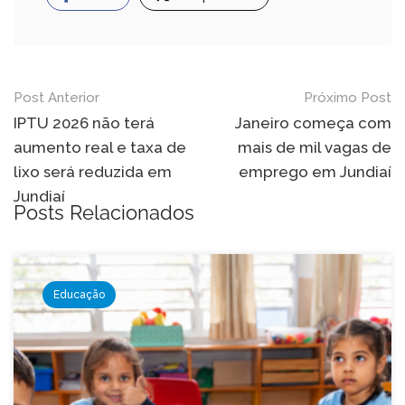
Navegação
Post Anterior
Próximo Post
de
IPTU 2026 não terá
Janeiro começa com
aumento real e taxa de
mais de mil vagas de
Post
lixo será reduzida em
emprego em Jundiaí
Jundiaí
Posts Relacionados
Educação