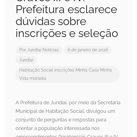
Prefeitura esclarece
dúvidas sobre
inscrições e seleção
Por
Jundiaí Notícias
6 de janeiro de 2026
Jundiaí
Habitação Social
inscrições
Minha Casa Minha
Vida
moradia
A Prefeitura de Jundiaí, por meio da Secretaria
Municipal de Habitação Social, divulgou um
conjunto de perguntas e respostas para
orientar a população interessada nos
empreendimentos Residenciais Cravos III e IV.