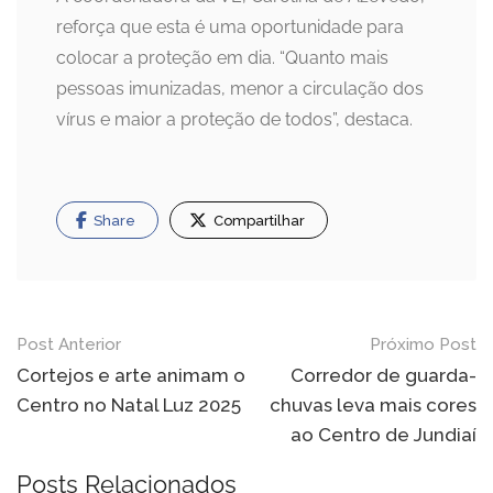
reforça que esta é uma oportunidade para
colocar a proteção em dia. “Quanto mais
pessoas imunizadas, menor a circulação dos
vírus e maior a proteção de todos”, destaca.
Share
Compartilhar
Navegação
Post Anterior
Próximo Post
de
Cortejos e arte animam o
Corredor de guarda-
Centro no Natal Luz 2025
chuvas leva mais cores
Post
ao Centro de Jundiaí
Posts Relacionados