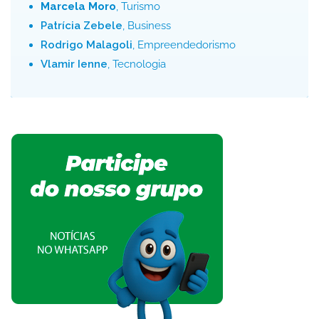
Marcela Moro
, Turismo
Patrícia Zebele
, Business
Rodrigo Malagoli
, Empreendedorismo
Vlamir Ienne
, Tecnologia