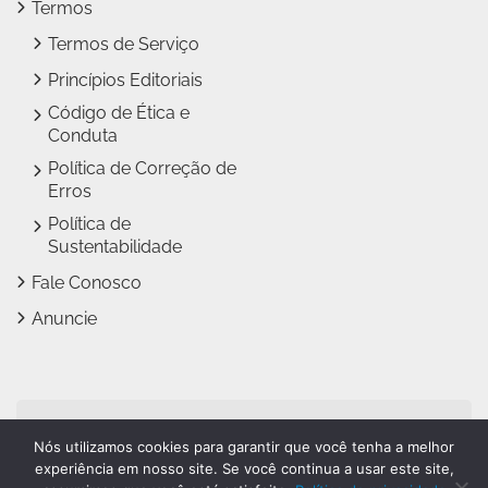
Termos
Termos de Serviço
Princípios Editoriais
Código de Ética e
Conduta
Política de Correção de
Erros
Política de
Sustentabilidade
Fale Conosco
Anuncie
Jundiaí Notícias faz parte
Nós utilizamos cookies para garantir que você tenha a melhor
do
Grupo Novo Dia
experiência em nosso site. Se você continua a usar este site,