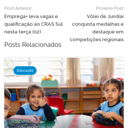
Navegação
Post Anterior
Próximo Post
de
Emprega+ leva vagas e
Vôlei de Jundiaí
qualificação ao CRAS Sul
conquista medalhas e
Post
nesta terça (02)
destaque em
competições regionais
Posts Relacionados
Educação
7 de agosto de 2026