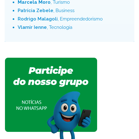
Marcela Moro
, Turismo
Patrícia Zebele
, Business
Rodrigo Malagoli
, Empreendedorismo
Vlamir Ienne
, Tecnologia